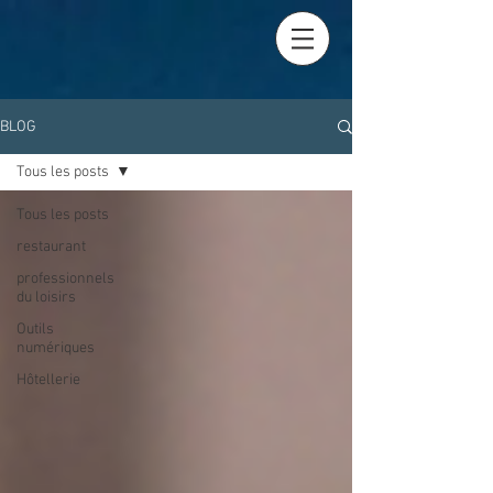
BLOG
Tous les posts
Tous les posts
restaurant
professionnels
du loisirs
Outils
numériques
Hôtellerie