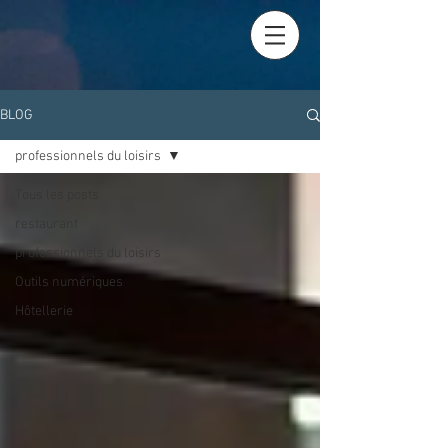
BLOG
professionnels du loisirs
Tous les posts
restaurant
professionnels du loisirs
Outils numériques
Hôtellerie