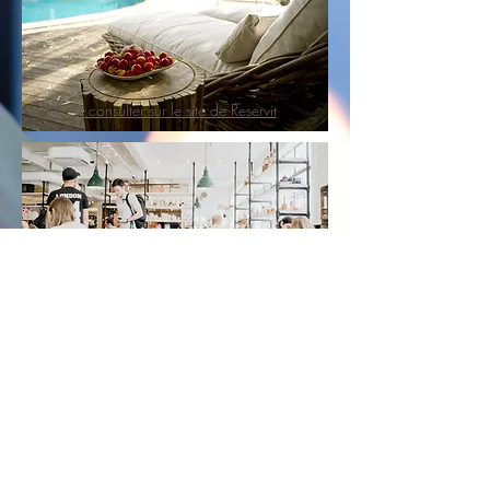
A consulter sur le site de Reservit
A consulter sur le site de Reservit
A consulter sur le site de Reservit